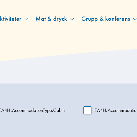
ktiviteter
Mat & dryck
Grupp & konferens
eny
wn)
EA4H.AccommodationType.Cabin
EA4H.Accommodatio