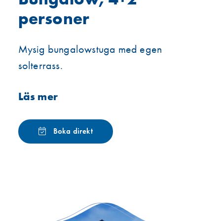
personer
Mysig bungalowstuga med egen
solterrass.
Läs mer
Boka direkt