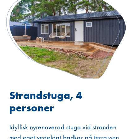
Strandstuga, 4
personer
Idyllisk nyrenoverad stuga vid stranden
med eget vedeldat badkar på terrassen.