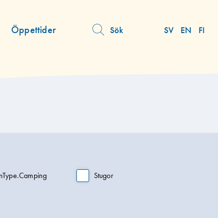
Öppettider
Sök
SV
EN
FI
Åtgärdsmeny
nType.Camping
Stugor