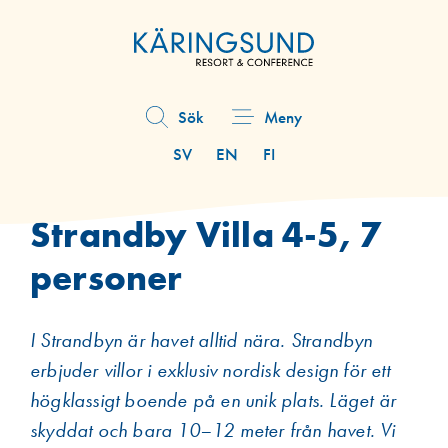
Hoppa
till
huvudinnehåll
Sök
Meny
Åtgärdsmeny
SV
EN
FI
Strandby Villa 4-5, 7
personer
I Strandbyn är havet alltid nära. Strandbyn
erbjuder villor i exklusiv nordisk design för ett
högklassigt boende på en unik plats. Läget är
skyddat och bara 10–12 meter från havet. Vi