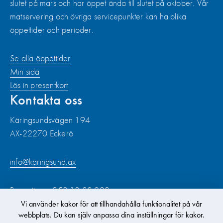
slutet på mars och har öppet ända till slutet på oktober. Vår
matservering och övriga servicepunkter kan ha olika
öppettider och perioder.
Se alla öppettider
Min sida
Lös in presentkort
Kontakta oss
Käringsundsvägen 194
AX-22270 Eckerö
info@karingsund.ax
Reception:
+358 18 38 000
Café & pizzeria:
+358 18 38 620
Vi använder kakor för att tillhandahålla funktionalitet på vår
Häng med!
webbplats. Du kan själv anpassa dina inställningar för kakor.