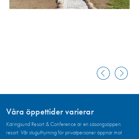
Våra öppettider varierar
Käringsund Resort & Conference är en säsongsöppen
resort. Vår stuguthyrning för privatpersoner öppnar mot