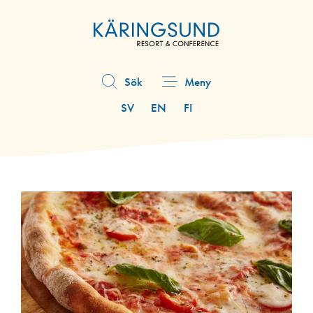
Hoppa
till
huvudinnehåll
Sök
Meny
Åtgärdsmeny
SV
EN
FI